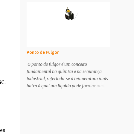
classificação precisa das partículas.
apresentamos uma explicação detalhada de
Funcionamento O processo de
algumas das siglas mais comuns: PA, PS,
peneiramento granulométrico consiste em
ACS, CAS, USP, UV/HPLC, entre outras. PA
colocar uma amostra de material sobre uma
(Puro para Análise) PA significa "Puro para
séri...
Análise" e indica que o reagente possui um
grau de pureza muito alto. Esses reagentes
são utilizados principalmente em análises
Ponto de Fulgor
químicas onde a precisão e a ausência de
impurezas são essenciais. São
O ponto de fulgor é um conceito
acompanhados de certificados de análise
fundamental na química e na segurança
que especificam a pureza e as possíveis
industrial, referindo-se à temperatura mais
GC.
impurezas presentes. PS ( Puro para Síntese)
baixa à qual um líquido pode formar uma
PS significa "Puro para Síntese" e refere-se a
mistura inflamável com o ar próximo à sua
reagentes que têm uma pureza adequada
superfície. Essa temperatura é crucial para
para a maioria das reações de síntese
determinar os riscos associados ao
química, mas não necessariamente para
manuseio e armazenamento de líquidos
análises quantitativas rigorosas. São
inflamáveis. Definição e Importância O
amplamente usados em laboratórios e
ponto de fulgor é a temperatura mínima na
es.