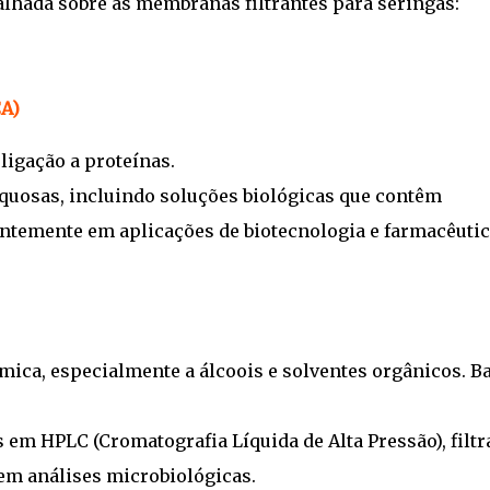
lhada sobre as membranas filtrantes para seringas:
CA)
ligação a proteínas.
aquosas, incluindo soluções biológicas que contêm
ntemente em aplicações de biotecnologia e farmacêutic
mica, especialmente a álcoois e solventes orgânicos. B
em HPLC (Cromatografia Líquida de Alta Pressão), filtr
 em análises microbiológicas.